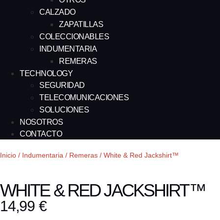
CALZADO
ZAPATILLAS
COLECCIONABLES
INDUMENTARIA
REMERAS
TECHNOLOGY
SEGURIDAD
TELECOMUNICACIONES
SOLUCIONES
NOSOTROS
CONTACTO
Inicio
/
Indumentaria
/
Remeras
/ White & Red Jackshirt™
WHITE & RED JACKSHIRT™
14,99
€