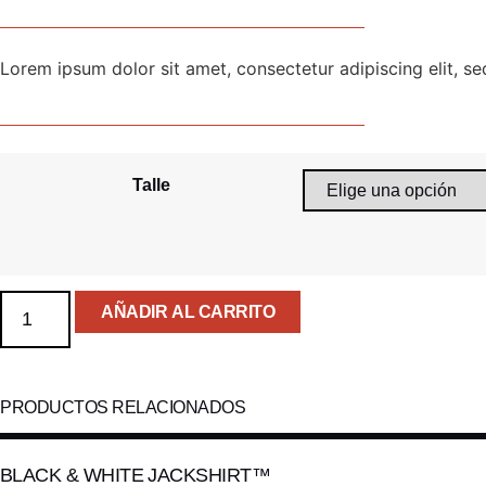
Lorem ipsum dolor sit amet, consectetur adipiscing elit, s
Talle
White
AÑADIR AL CARRITO
&
Red
Jackshirt™
cantidad
PRODUCTOS RELACIONADOS
BLACK & WHITE JACKSHIRT™