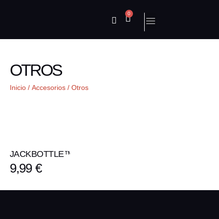
0
OTROS
Inicio
/
Accesorios
/ Otros
JACKBOTTLE™
9,99
€