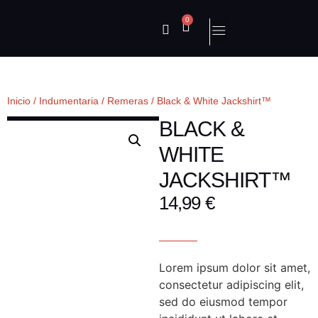
0
Inicio
/
Indumentaria
/
Remeras
/ Black & White Jackshirt™
BLACK &
WHITE
JACKSHIRT™
14,99
€
Lorem ipsum dolor sit amet,
consectetur adipiscing elit,
sed do eiusmod tempor