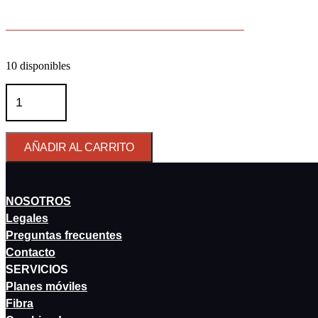
10 disponibles
Jackbottle™
cantidad
AÑADIR AL CARRITO
NOSOTROS
Legales
Preguntas frecuentes
Contacto
SERVICIOS
Planes móviles
Fibra