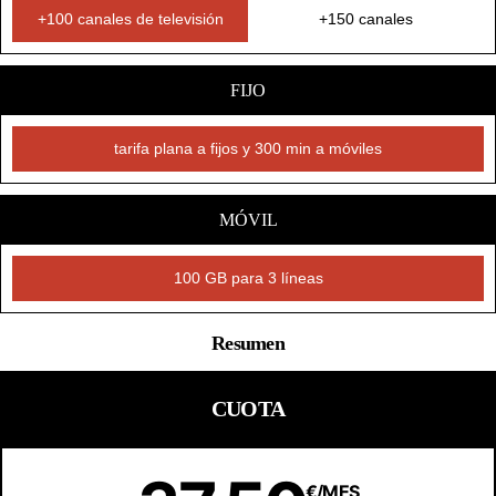
+100 canales de televisión
+150 canales
FIJO
tarifa plana a fijos y 300 min a móviles
MÓVIL
100 GB para 3 líneas
Resumen
CUOTA
€/MES